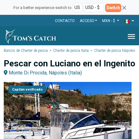
Switch
For a better experience switch to
CONTACTO
ACCESO
MXN - $
menu
Barcos de Charter de pesca
Charter de pesca Italia
Charter de pesca Nápoles
Pescar con Luciano en el Ingenito
Monte Di Procida, Nápoles (Italia)
Capitán verificado