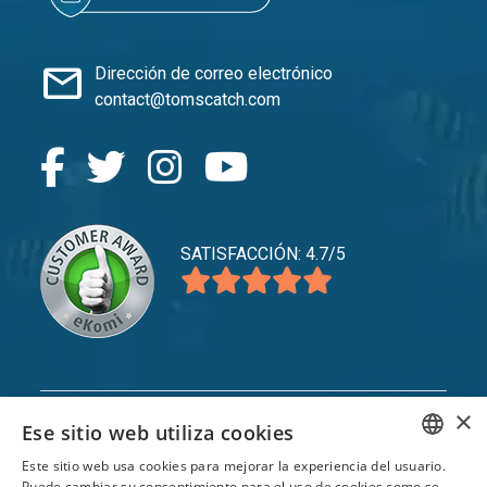
mail
Dirección de correo electrónico
contact@tomscatch.com
SATISFACCIÓN: 4.7/5
expand_more
Servicio
×
Ese sitio web utiliza cookies
expand_more
Explorar
Este sitio web usa cookies para mejorar la experiencia del usuario.
ENGLISH
Puede cambiar su consentimiento para el uso de cookies como se