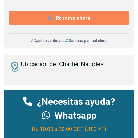
Reserva ahora
✓
Capitán verificado
⛅
Garantía por mal clima
distance
Ubicación del Charter Nápoles
¿Necesitas ayuda?
Whatsapp
De 10:00 a 20:00 CET (UTC +1)