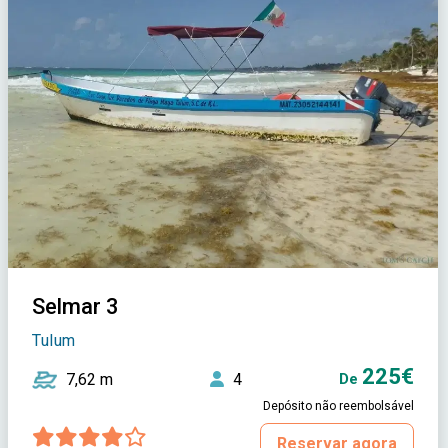
Selmar 3
Tulum
225€
7,62 m
4
De
Depósito não reembolsável
Reservar agora