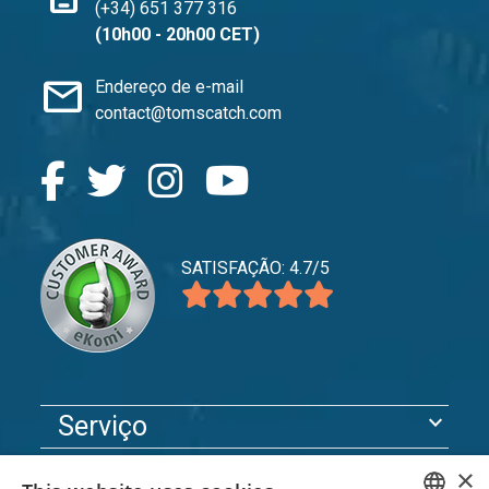
(+34) 651 377 316
(10h00 - 20h00 CET)
mail
Endereço de e-mail
contact@tomscatch.com
SATISFAÇÃO: 4.7/5
expand_more
Serviço
expand_more
Explorar
×