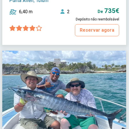
Punta Allen, Tulum
735€
6,40 m
2
De
Depósito não reembolsável
Reservar agora