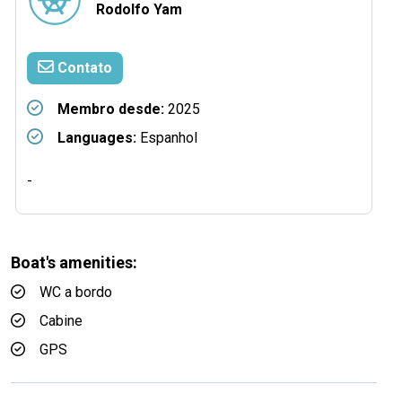
Rodolfo Yam
Contato
Membro desde:
2025
Languages:
Espanhol
-
Boat's amenities:
WC a bordo
Cabine
GPS