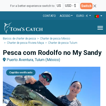
Switch
For a better experience switch to
CONTATO
ACESSO
EURO - €
menu
Barcos de charter de pesca
Charter de pesca México
Charter de pesca Riviera Maya
Charter de pesca Tulum
Pesca com Rodolfo no My Sandy
Puerto Aventura, Tulum (México)
Capitão verificado