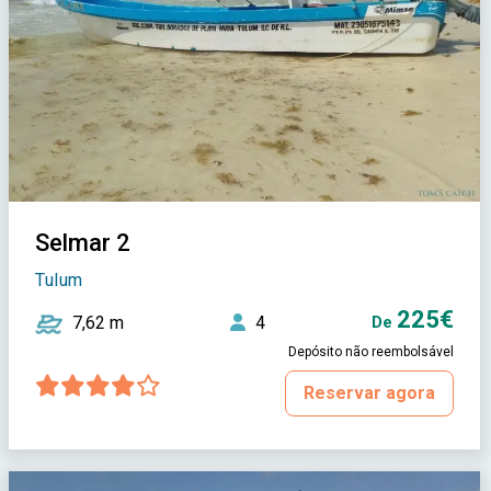
Selmar 2
Tulum
225€
7,62 m
4
De
Depósito não reembolsável
Reservar agora