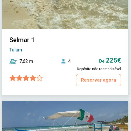
Selmar 1
Tulum
225€
7,62 m
4
De
Depósito não reembolsável
Reservar agora