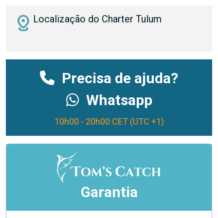
distance
Localização do Charter Tulum
Precisa de ajuda?
Whatsapp
10h00 - 20h00 CET (UTC +1)
Garantia