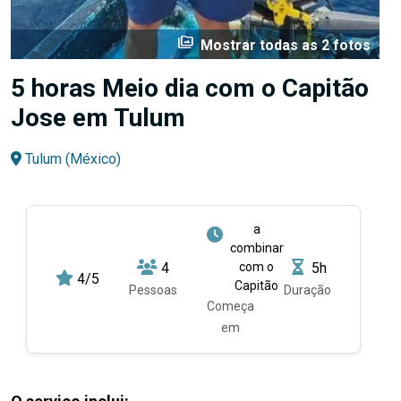
perm_media
Mostrar todas as 2 fotos
5 horas Meio dia com o Capitão
Jose em Tulum
Tulum (México)
a
combinar
4
com o
5h
4/5
Capitão
Pessoas
Duração
Começa
em