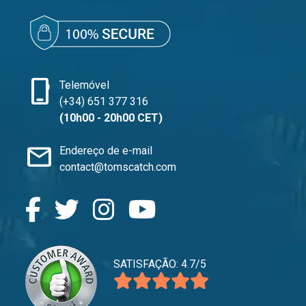
phone_iphone
Telemóvel
(+34) 651 377 316
(10h00 - 20h00 CET)
mail
Endereço de e-mail
contact@tomscatch.com
SATISFAÇÃO: 4.7/5