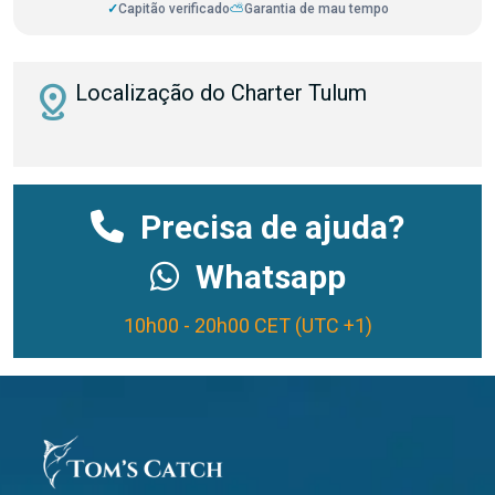
✓
Capitão verificado
⛅
Garantia de mau tempo
distance
Localização do Charter Tulum
Precisa de ajuda?
Whatsapp
10h00 - 20h00 CET (UTC +1)