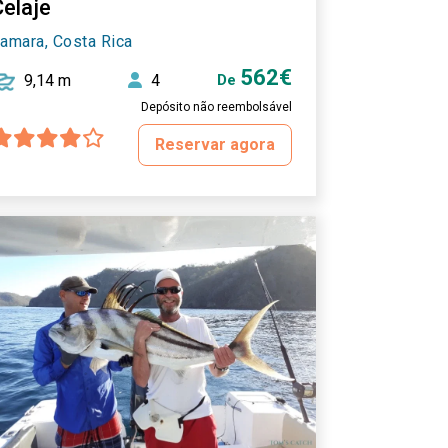
Celaje
amara, Costa Rica
562€
9,14 m
4
De
Depósito não reembolsável
Reservar agora