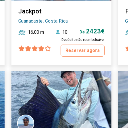
Jackpot
Guanacaste, Costa Rica
G
2423€
16,00 m
10
De
Depósito não reembolsável
Reservar agora