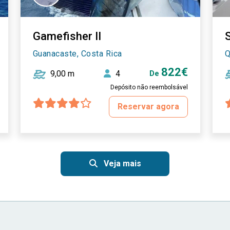
Gamefisher II
S
Guanacaste, Costa Rica
Q
822€
9,00 m
4
De
Depósito não reembolsável
Reservar agora
Veja mais