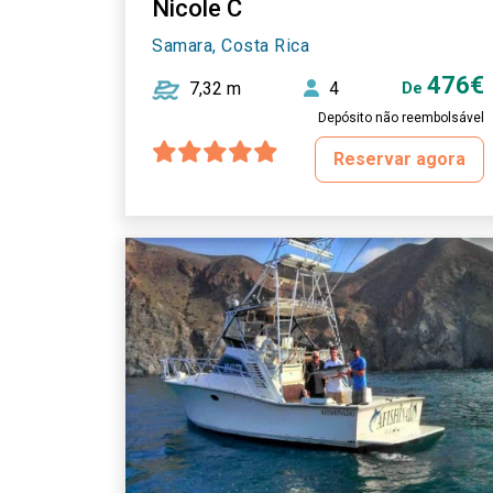
Nicole C
Samara, Costa Rica
476€
7,32 m
4
De
Depósito não reembolsável
Reservar agora