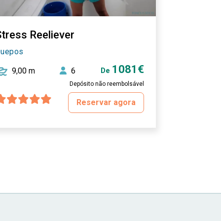
tress Reeliever
uepos
1081€
9,00 m
6
De
Depósito não reembolsável
Reservar agora