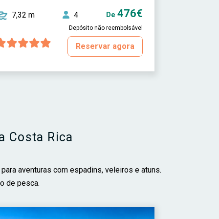
476€
7,32 m
4
De
Depósito não reembolsável
Reservar agora
a Costa Rica
 para aventuras com espadins, veleiros e atuns.
o de pesca.