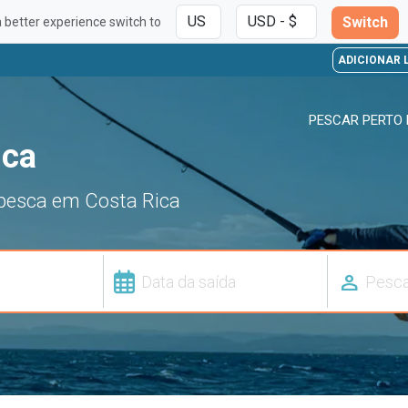
Switch
a better experience switch to
ADICIONAR 
PESCAR PERTO 
ica
 pesca em Costa Rica
person