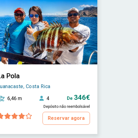
La Pola
uanacaste, Costa Rica
346€
6,46 m
4
De
Depósito não reembolsável
Reservar agora