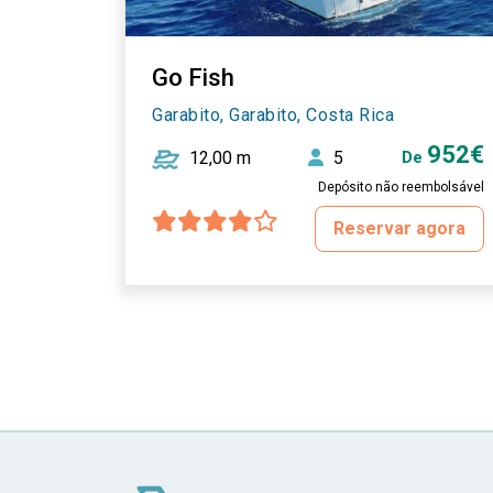
Go Fish
Garabito, Garabito, Costa Rica
952€
12,00 m
5
De
Depósito não reembolsável
Reservar agora