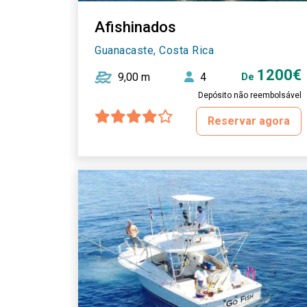
Afishinados
Guanacaste, Costa Rica
1200€
9,00 m
4
De
Depósito não reembolsável
Reservar agora