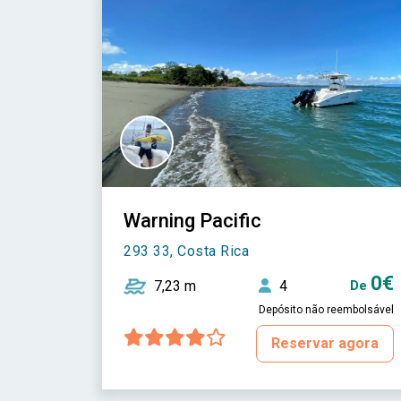
Warning Pacific
293 33, Costa Rica
0€
7,23 m
4
De
Depósito não reembolsável
Reservar agora