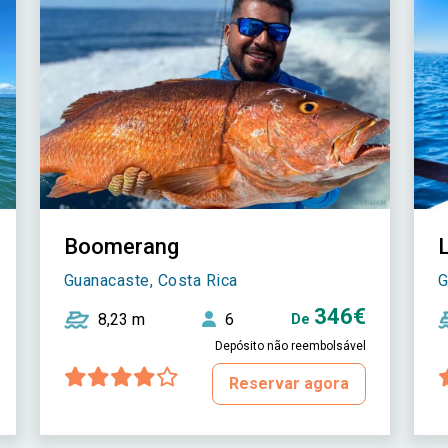
Boomerang
Guanacaste, Costa Rica
G
346€
8,23 m
6
De
Depósito não reembolsável
Reservar agora