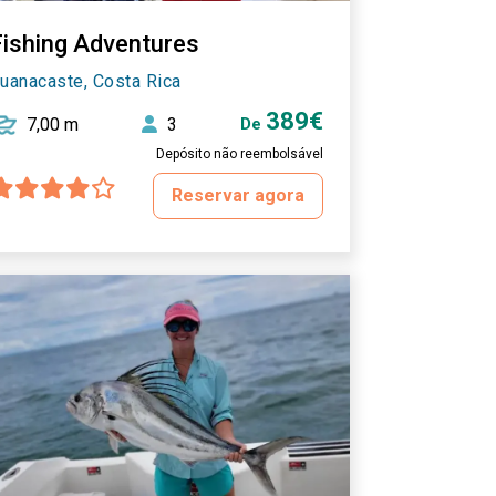
Fishing Adventures
uanacaste, Costa Rica
389€
7,00 m
3
De
Depósito não reembolsável
Reservar agora