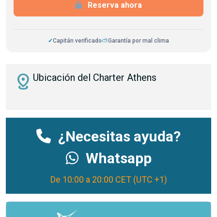
Reserva ahora
✓
Capitán verificado
⛅
Garantía por mal clima
distance
Ubicación del Charter Athens
¿Necesitas ayuda?
Whatsapp
De 10:00 a 20:00 CET (UTC +1)