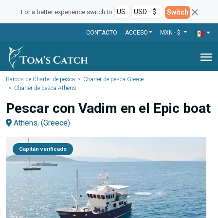
Switch
For a better experience switch to
CONTACTO
ACCESO
MXN - $
menu
Barcos de Charter de pesca
Charter de pesca Greece
Charter de pesca Athens
Pescar con Vadim en el Epic boat
Athens, (Greece)
Capitán verificado