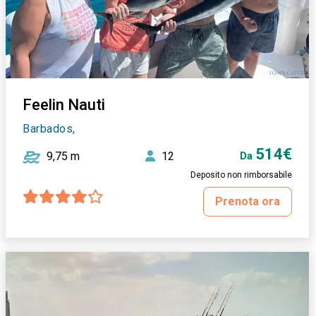
Feelin Nauti
Barbados,
514€
9,75 m
12
Da
Deposito non rimborsabile
Prenota ora