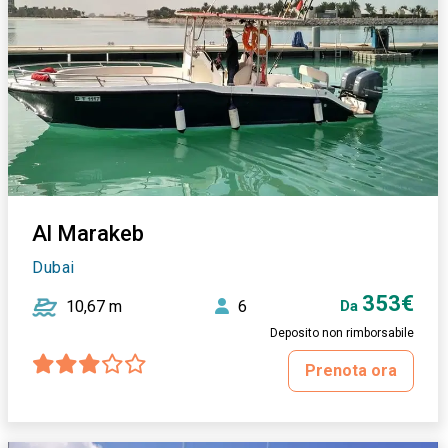
Al Marakeb
Dubai
353€
10,67 m
6
Da
Deposito non rimborsabile
Prenota ora