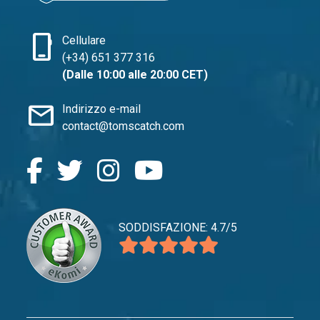
phone_iphone
Cellulare
(+34) 651 377 316
(Dalle 10:00 alle 20:00 CET)
mail
Indirizzo e-mail
contact@tomscatch.com
SODDISFAZIONE: 4.7/5