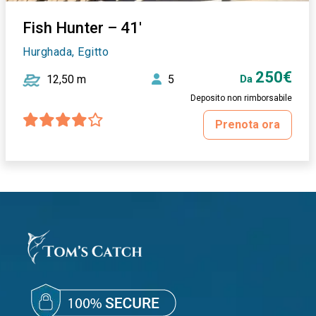
Fish Hunter – 41'
Hurghada, Egitto
250€
12,50 m
5
Da
Deposito non rimborsabile
Prenota ora