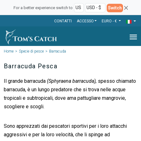
Switch
For a better experience switch to
CONTATTI
ACCESSO
EURO - €
menu
Home
Specie di pesce
Barracuda
Barracuda Pesca
Il grande barracuda
(Sphyraena barracuda),
spesso chiamato
barracuda, è un lungo predatore che si trova nelle acque
tropicali e subtropicali, dove ama pattugliare mangrovie,
scogliere e scogli.
Sono apprezzati dai pescatori sportivi per i loro attacchi
aggressivi e per la loro velocità, che li spinge ad