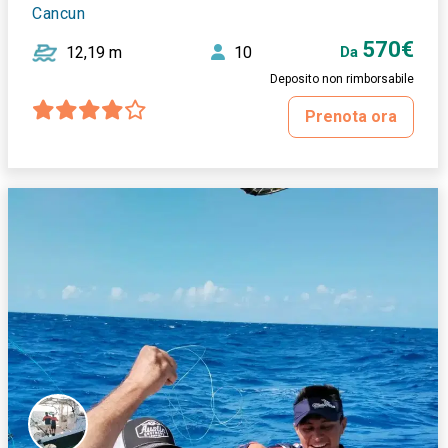
Cancun
570€
12,19 m
10
Da
Deposito non rimborsabile
Prenota ora