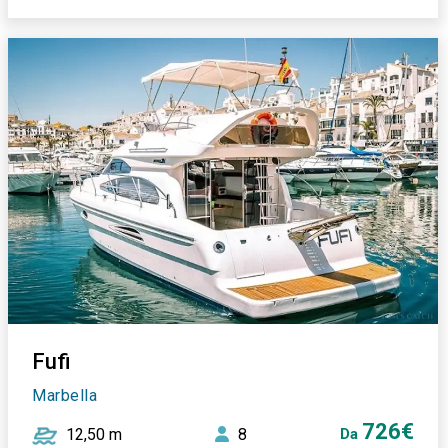
Fufi
Marbella
726€
12,50 m
8
Da