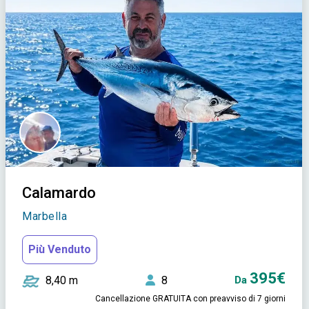
Calamardo
Marbella
Più Venduto
395€
8,40 m
8
Da
Cancellazione GRATUITA con preavviso di 7 giorni