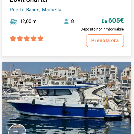
Puerto Banus, Marbella
605€
12,00 m
8
Da
Deposito non rimborsabile
Prenota ora