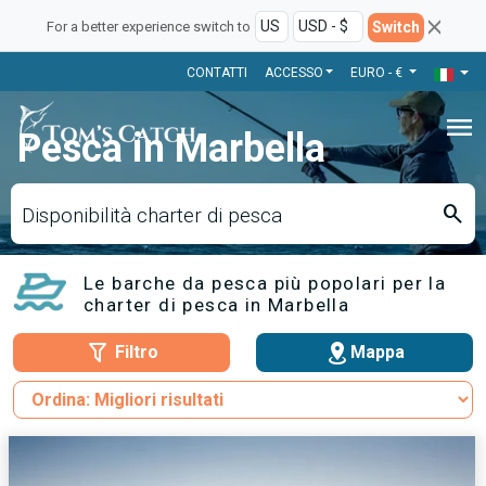
Switch
For a better experience switch to
CONTATTI
ACCESSO
EURO - €
menu
Pesca in Marbella
search
Disponibilità charter di pesca
Le barche da pesca più popolari per la
charter di pesca in Marbella
Filtro
Mappa