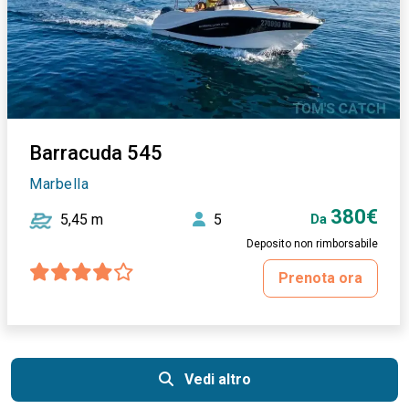
Barracuda 545
Marbella
380€
5,45 m
5
Da
Deposito non rimborsabile
Prenota ora
Vedi altro