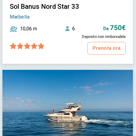
Sol Banus Nord Star 33
Marbella
750€
10,06 m
6
Da
Deposito non rimborsabile
Prenota ora