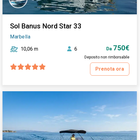
Sol Banus Nord Star 33
Marbella
750€
10,06 m
6
Da
Deposito non rimborsabile
Prenota ora