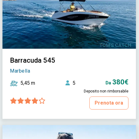
Barracuda 545
Marbella
380€
5,45 m
5
Da
Deposito non rimborsabile
Prenota ora