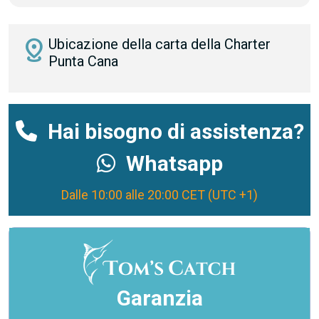
distance
Ubicazione della carta della Charter
Punta Cana
Hai bisogno di assistenza?
Whatsapp
Dalle 10:00 alle 20:00 CET (UTC +1)
Garanzia