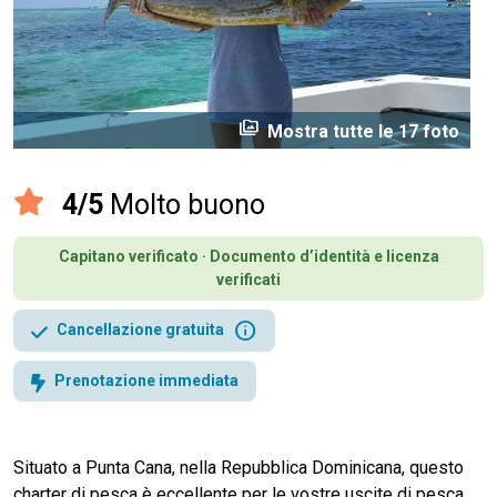
perm_media
Mostra tutte le 17 foto
4/5
Molto buono
Capitano verificato · Documento d’identità e licenza
verificati
info
Cancellazione gratuita
Prenotazione immediata
Situato a Punta Cana, nella Repubblica Dominicana, questo
charter di pesca è eccellente per le vostre uscite di pesca