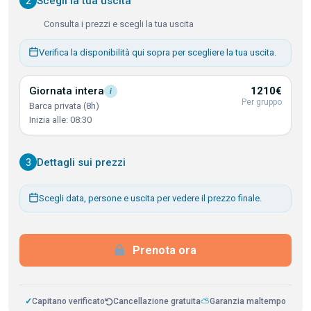
2
Scegli la tua uscita
Consulta i prezzi e scegli la tua uscita
Verifica la disponibilità qui sopra per scegliere la tua uscita.
Giornata
intera
1210€
i
Per gruppo
Barca privata (8h)
Inizia alle: 08:30
3
Dettagli sui prezzi
Scegli data, persone e uscita per vedere il prezzo finale.
Prenota ora
✓
Capitano verificato
Cancellazione gratuita
⛅
Garanzia maltempo