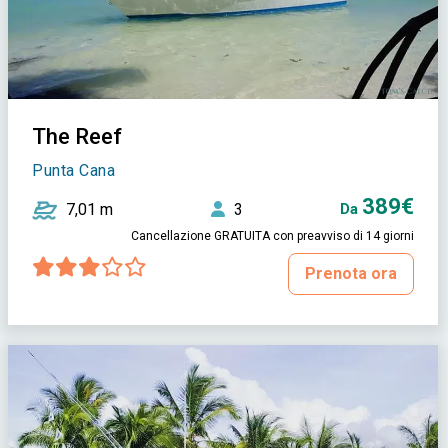
The Reef
Punta Cana
389€
7,01 m
3
Da
Cancellazione GRATUITA con preavviso di 14 giorni
Prenota ora