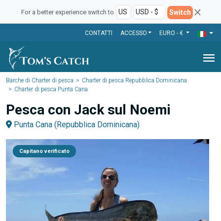
Switch
For a better experience switch to
CONTATTI
ACCESSO
EURO - €
menu
Barche di Charter di pesca
Charter di pesca Repubblica Dominicana
Charter di pesca Punta Cana
Pesca con Jack sul Noemi
Punta Cana (Repubblica Dominicana)
Capitano verificato