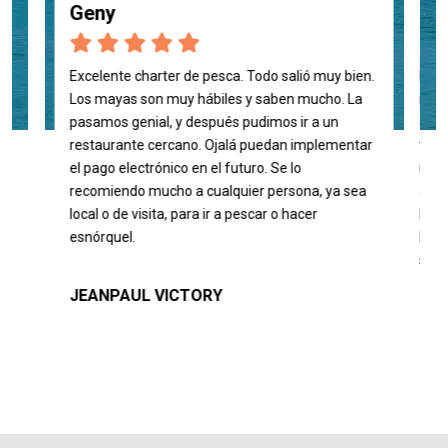
Geny
Pe
Excelente charter de pesca. Todo salió muy bien.
La e
Los mayas son muy hábiles y saben mucho. La
much
pasamos genial, y después pudimos ir a un
estu
restaurante cercano. Ojalá puedan implementar
tiem
el pago electrónico en el futuro. Se lo
ning
recomiendo mucho a cualquier persona, ya sea
anzu
local o de visita, para ir a pescar o hacer
lo q
esnórquel.
Nos 
sin 
JEANPAUL VICTORY
Mel