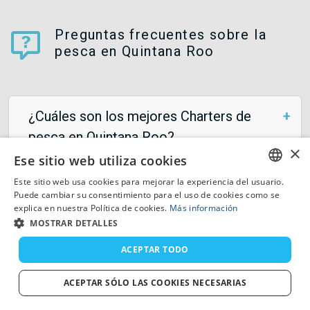
Preguntas frecuentes sobre la
pesca en Quintana Roo
¿Cuáles son los mejores Charters de
pesca en Quintana Roo?
×
Ese sitio web utiliza cookies
Este sitio web usa cookies para mejorar la experiencia del usuario.
ENGLISH
¿Cuál es la capacidad de su Charter de
Puede cambiar su consentimiento para el uso de cookies como se
explica en nuestra Política de cookies.
Más información
pesca?
FRENCH
MOSTRAR DETALLES
DUTCH
ACEPTAR TODO
GERMAN
¿Qué está incluido en un charter de pesca
ACEPTAR SÓLO LAS COOKIES NECESARIAS
SPANISH
en Quintana Roo?