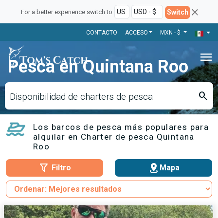
Switch
For a better experience switch to
CONTACTO
ACCESO
MXN - $
menu
Pesca en Quintana Roo
search
Disponibilidad de charters de pesca
Los barcos de pesca más populares para
alquilar en Charter de pesca Quintana
Roo
Filtro
Mapa