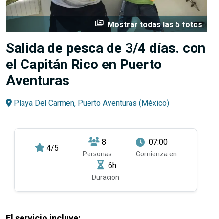
perm_media
Mostrar todas las 5 fotos
Salida de pesca de 3/4 días. con
el Capitán Rico en Puerto
Aventuras
Playa Del Carmen, Puerto Aventuras (México)
8
07:00
4/5
Personas
Comienza en
6h
Duración
El servicio incluye: