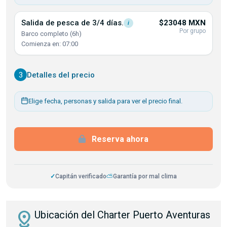
Salida de pesca de 3/4
días.
$23048 MXN
i
Por grupo
Barco completo (6h)
Comienza en: 07:00
3
Detalles del precio
Elige fecha, personas y salida para ver el precio final.
Reserva ahora
✓
Capitán verificado
⛅
Garantía por mal clima
distance
Ubicación del Charter Puerto Aventuras