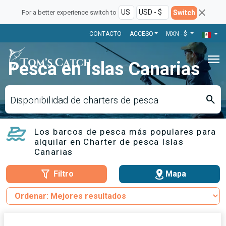
Switch
For a better experience switch to
CONTACTO
ACCESO
MXN - $
menu
Pesca en Islas Canarias
search
Disponibilidad de charters de pesca
Los barcos de pesca más populares para
alquilar en Charter de pesca Islas
Canarias
Filtro
Mapa