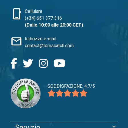
phone_iphone
Cellulare
(+34) 651 377 316
(Dalle 10:00 alle 20:00 CET)
mail
Indirizzo e-mail
contact@tomscatch.com
SODDISFAZIONE: 4.7/5
expand_more
Servizio