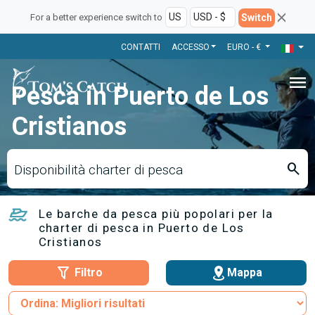
Switch
For a better experience switch to
CONTATTI
ACCESSO
EURO - €
menu
Pesca in Puerto de Los
Cristianos
search
Disponibilità charter di pesca
Le barche da pesca più popolari per la
charter di pesca in Puerto de Los
Cristianos
Filtro
Mappa