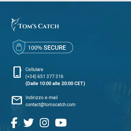
phone_iphone
Cellulare
(+34) 651 377 316
(Dalle 10:00 alle 20:00 CET)
mail
Indirizzo e-mail
contact@tomscatch.com