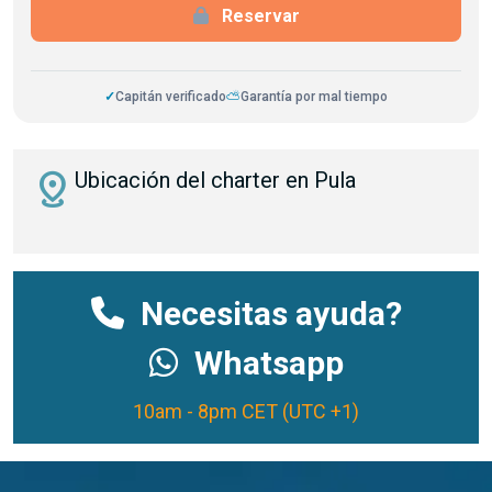
Reservar
✓
Capitán verificado
⛅
Garantía por mal tiempo
distance
Ubicación del charter en Pula
Necesitas ayuda?
Whatsapp
10am - 8pm CET (UTC +1)