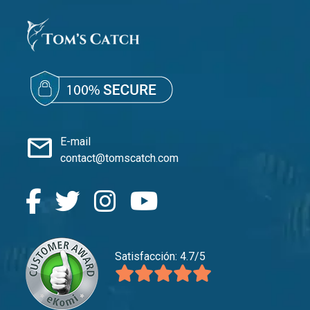
mail
E-mail
contact@tomscatch.com
Satisfacción: 4.7/5