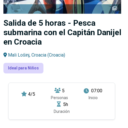
perm_media
Salida de 5 horas - Pesca
submarina con el Capitán Danijel
en Croacia
Mali Lošinj, Croacia (Croacia)
Ideal para Niños
5
07:00
4/5
Personas
Inicio
5h
Duración