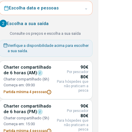
Escolha data e pessoas
⌄
2
Escolha a sua saída
Consulte os preços e escolha a sua saída
Verifique a disponibilidade acima para escolher
a sua saída.
Charter compartilhado
90€
Por pescador
de 6 horas
(AM)
i
80€
Charter compartilhado (6h)
Para hóspedes que
Começa em: 09:00
não praticam a
pesca
Partida mínima 4
pessoas
i
Charter compartilhado
90€
Por pescador
de 6 horas
(PM)
i
80€
Charter compartilhado (5h)
Para hóspedes que
Começa em: 15:00
não praticam a
pesca
Partida mínima 4
pessoas
i