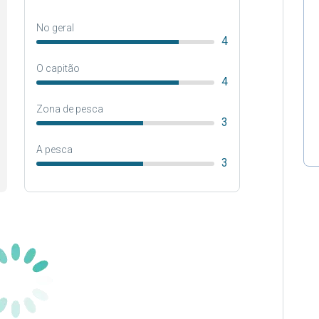
No geral
4
O capitão
4
Zona de pesca
3
A pesca
3