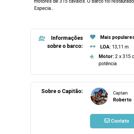
motores de 315 cavalos. O Barco foi restaurad
Especia...
Mais populare
Informações
sobre o barco:
LOA:
13,11 m
Motor:
2 x 315 
potência
Sobre o Capitão:
Captain
Roberto
Contato