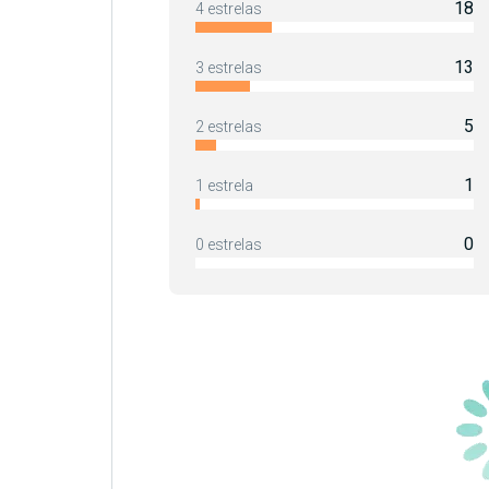
18
4 estrelas
13
3 estrelas
5
2 estrelas
1
1 estrela
0
0 estrelas