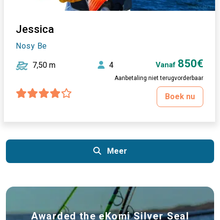
Jessica
Nosy Be
850€
7,50 m
4
Vanaf
Aanbetaling niet terugvorderbaar
Boek nu
Meer
Awarded the eKomi Silver Seal