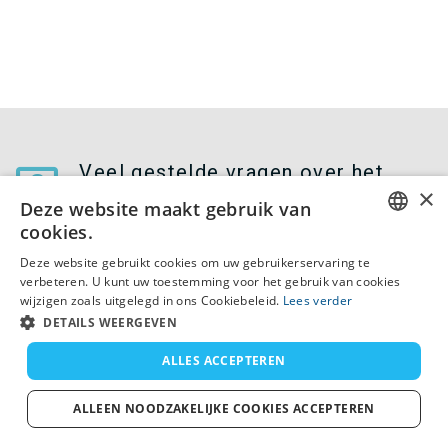
Veel gestelde vragen over het
×
vissen in Madagascar
Deze website maakt gebruik van
cookies.
ENGLISH
Deze website gebruikt cookies om uw gebruikerservaring te
verbeteren. U kunt uw toestemming voor het gebruik van cookies
Wat zijn de beste visboten in
FRENCH
wijzigen zoals uitgelegd in ons Cookiebeleid.
Lees verder
Madagascar?
DUTCH
DETAILS WEERGEVEN
GERMAN
ALLES ACCEPTEREN
SPANISH
Wat is de capaciteit van de charter
ALLEEN NOODZAKELIJKE COOKIES ACCEPTEREN
visboot?