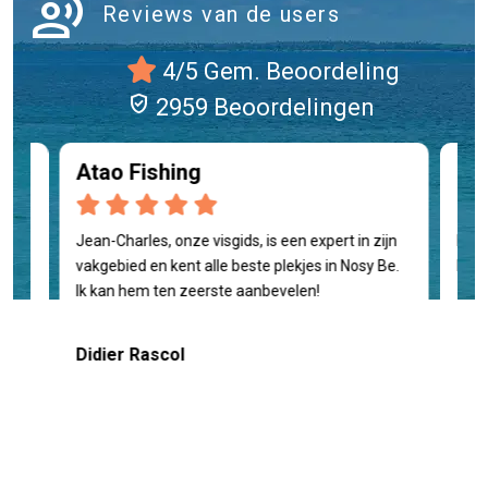
record_voice_over
Reviews van de users
4/5 Gem. Beoordeling
verified_user
2959 Beoordelingen
Atao Fishing
Ca
Jean-Charles, onze visgids, is een expert in zijn
Een 
vakgebied en kent alle beste plekjes in Nosy Be.
Nosy
Ik kan hem ten zeerste aanbevelen!
Did
Didier Rascol