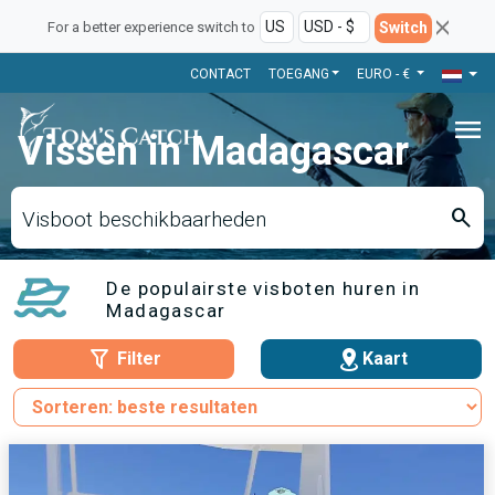
Switch
For a better experience switch to
CONTACT
TOEGANG
EURO - €
menu
Vissen in Madagascar
search
Visboot beschikbaarheden
De populairste visboten huren in
Madagascar
Filter
Kaart