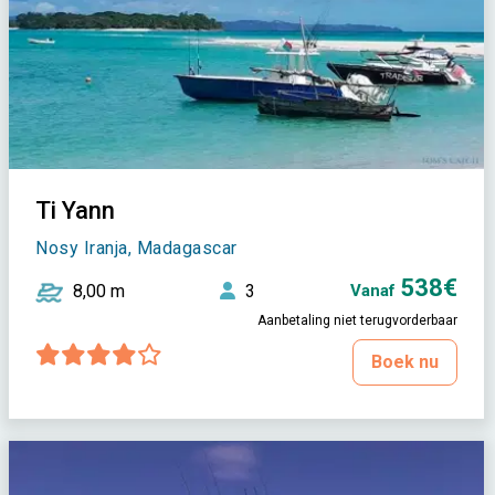
Ti Yann
Nosy Iranja, Madagascar
538€
8,00 m
3
Vanaf
Aanbetaling niet terugvorderbaar
Boek nu