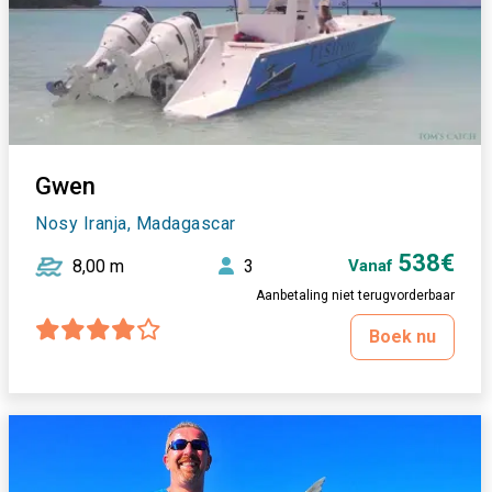
Gwen
Nosy Iranja, Madagascar
538€
8,00 m
3
Vanaf
Aanbetaling niet terugvorderbaar
Boek nu