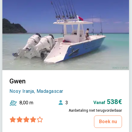
Gwen
Nosy Iranja, Madagascar
538€
8,00 m
3
Vanaf
Aanbetaling niet terugvorderbaar
Boek nu