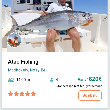
Atao Fishing
Madirokely, Nosy Be
820€
11,00 m
4
Vanaf
Aanbetaling niet terugvorderbaar
Boek nu