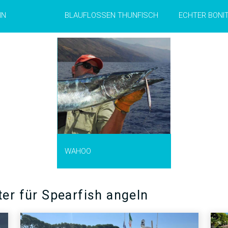
AUSKU
IN
BLAUFLOSSEN THUNFISCH
ECHTER BONI
nthocybium
n den tropischen
n Meeren vor. Er
 Meter lang
 als 80 kg
nem blaugrünen
m silbernen
hoo bei Angler
Kraft, seiner
und weil er sehr
n.
WAHOO
UNFT >
er für Spearfish angeln