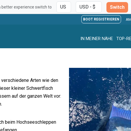
Switch
a better experience switch to
BOOT REGISTRIEREN
AN
IN MEINER NÄHE
TOP-RE
r verschiedene Arten wie den
Dieser kleiner Schwertfisch
sern auf der ganzen Welt vor:
n.
ich beim Hochseeschleppen
gefangen.