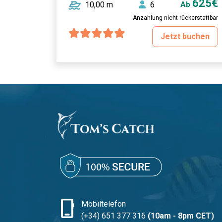
625€
10,00 m
6
Ab
Anzahlung nicht rückerstattbar
Jetzt buchen
phone_iphone
Mobiltelefon
(+34) 651 377 316
(10am - 8pm CET)