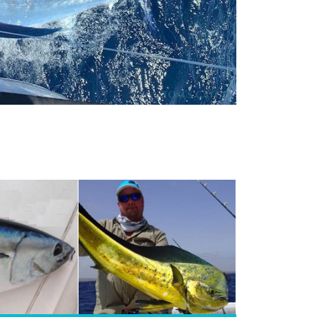
(Coryphaena
ch allgemein als
i, Delphin oder
ichnet. Sie sind
geformten
en Rückenflosse
Farbe zu
blau und grün
eite und gelb auf
hrer Unterseite.