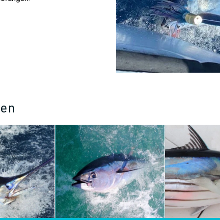
ten
fisch (
Thunnus
Der echte Bonito
(Katsuwonus
Die Goldmakrele
is 500kg+ schwer
pelamis)
hat ein starker Körper
hippurus)
wird au
äftige Räuber
mit auffällige dunkle Bänder auf
Dorado, Mahi Mah
hsee mit
die Seiten. Dieser kleine Thunfisch
Delphinfisch beze
ng, spinning oder
kann bis zu 1 Meter lang und bis
an ihren stumpf 
10 kg schwer werden. Er wird
Köpfen, der lang
haubtsächlich beim schleppen
und ihrer hellen 
gefangen.
erkennen, dunkel
auf ihrer Rückens
UNFT >
ihren Seiten und i
AUSKUNFT >