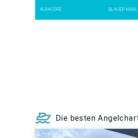
ALBACORE
BLAUER MARL
AUSKUNFT >
Der Wahoo
(Aca
solandri)
kommt i
und subtropische
kann bis zu 2,50
werden und mehr
wiegen. Mit sei
Rücken und eine
Bauch ist der Wa
geliebt um seine 
Geschwindigkeit 
gut ist zum esse
AUSK
Die besten Angelchart