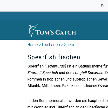
For 
Home
Fischarten
Spearfish
Spearfish fischen
Spearfish
(Tetrapturus)
ist ein Gattungsname fü
Shortbill Spearfish
und den
Longbill Spearfish
. 
kommen in tropischen und subtropischen Gewäs
Atlantik, Mittelmeer, Pazifik und Indischer Ozea
In den Sommermonaten werden sie hauptsächl
mit Wobbler und Tintenfisch an der Oberfläche 