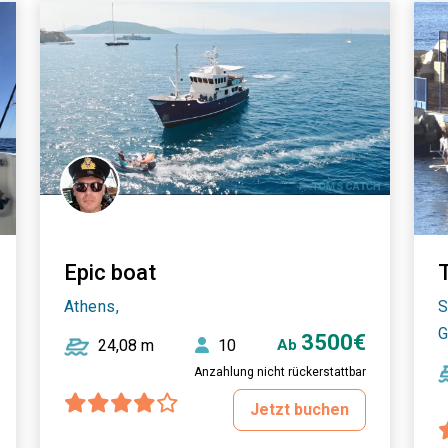
Epic boat
Athens,
S
G
3500€
24,08 m
10
Ab
Anzahlung nicht rückerstattbar
Jetzt buchen